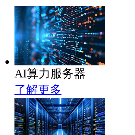
AI算力服务器
了解更多