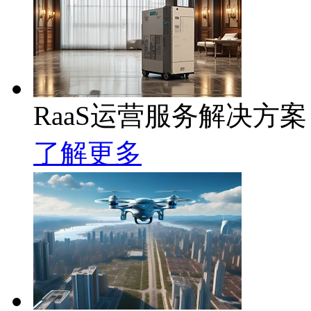
RaaS运营服务解决方案
了解更多