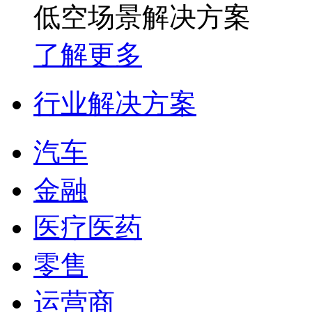
低空场景解决方案
了解更多
行业解决方案
汽车
金融
医疗医药
零售
运营商