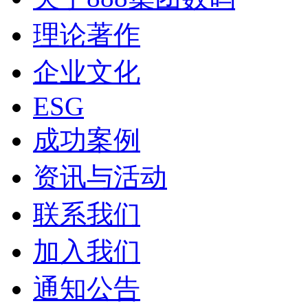
理论著作
企业文化
ESG
成功案例
资讯与活动
联系我们
加入我们
通知公告