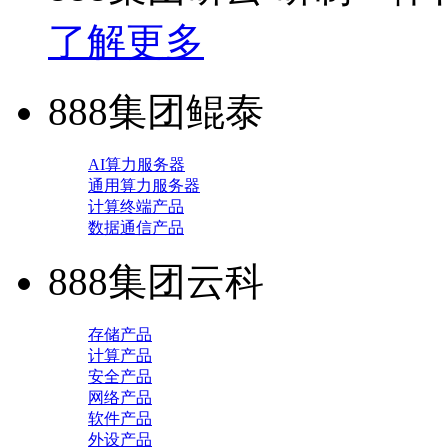
了解更多
888集团鲲泰
AI算力服务器
通用算力服务器
计算终端产品
数据通信产品
888集团云科
存储产品
计算产品
安全产品
网络产品
软件产品
外设产品