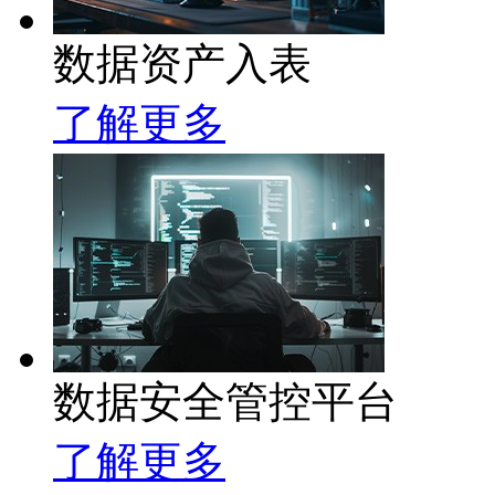
数据资产入表
了解更多
数据安全管控平台
了解更多