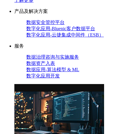
了解更多
产品及解决方案
数据安全管控平台
数字化应用-Bluenic客户数据平台
数字化应用-云捷集成中间件（ESB）
服务
数据治理咨询与实施服务
数据资产入表
数据应用-算法模型 & ML
数字化应用开发